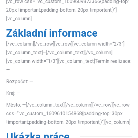
[vc_row css=“.vc_custom_1609609873366{padding-top:
20px !important;padding-bottom: 20px !important;}“]
[vc_column]
Základní informace
[/vc_column][/vc_row][vc_row][vc_column width=“2/3″]
[vc_column_text]–[/vc_column_text][/vc_column]
[vc_column width=“1/3″][vc_column_text]Termín realizace:
—
Rozpočet: —
Kraj: —
Město: —[/vc_column_text][/vc_column][/vc_row][vc_row
css=“.vc_custom_1609610154868{padding-top: 30px
!important;padding-bottom: 20px !important;}“][vc_column]
Ukázka práce