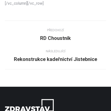
[/vc_column][/vc_row]
Project
PŘEDCHOZÍ
navigation
Previous
RD Choustnik
project:
NÁSLEDUJÍCÍ
Next
Rekonstrukce kadeřnictví Jistebnice
project: