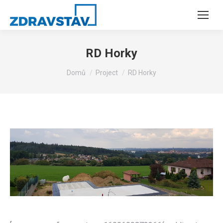
RD Horky
You are here:
Domů
Project
RD Horky