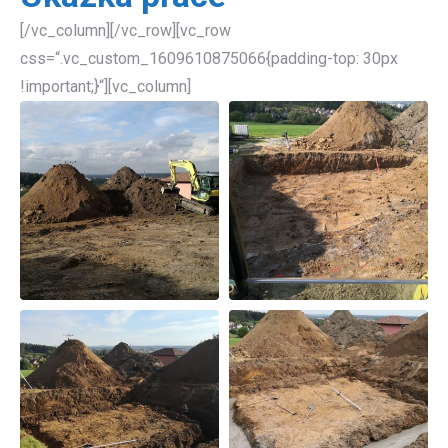
[/vc_column][/vc_row][vc_row
css=“.vc_custom_1609610875066{padding-top: 30px
!important;}“][vc_column]