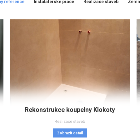
y reference
Instalatérské práce
Realizace staveb
Zemní
Rekonstrukce koupelny Klokoty
Realizace staveb
Zobrazit detail