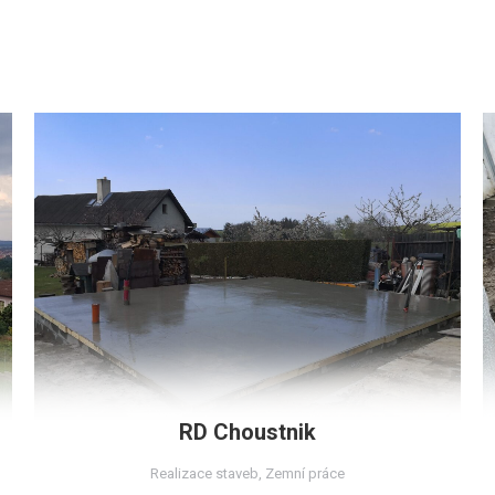
RD Choustnik
Realizace staveb
,
Zemní práce