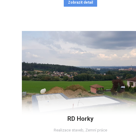
Zobrazit detail
RD Horky
Realizace staveb
,
Zemní práce