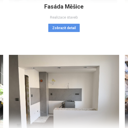
Fasáda Měšice
Realizace staveb
Zobrazit detail