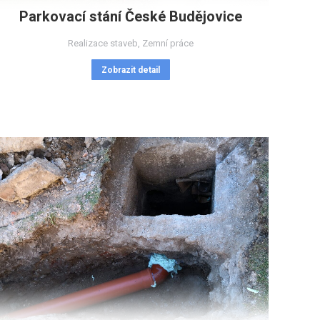
Parkovací stání České Budějovice
Realizace staveb
,
Zemní práce
Zobrazit detail