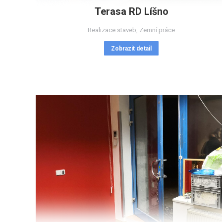
Terasa RD Líšno
Realizace staveb
,
Zemní práce
Zobrazit detail