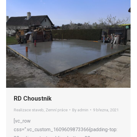
RD Choustnik
Realizace staveb
,
Zemní práce
By
admin
9 března, 2021
[vc_row
css=“.vc_custom_1609609873366{padding-top: