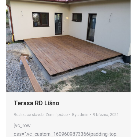
Terasa RD Líšno
Realizace staveb
,
Zemní práce
By
admin
9 března, 2021
[vc_row
css=“.vc_custom_1609609873366{padding-top: