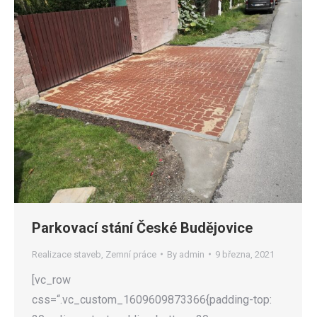
Parkovací stání České Budějovice
Realizace staveb
,
Zemní práce
By
admin
9 března, 2021
[vc_row
css=“.vc_custom_1609609873366{padding-top: