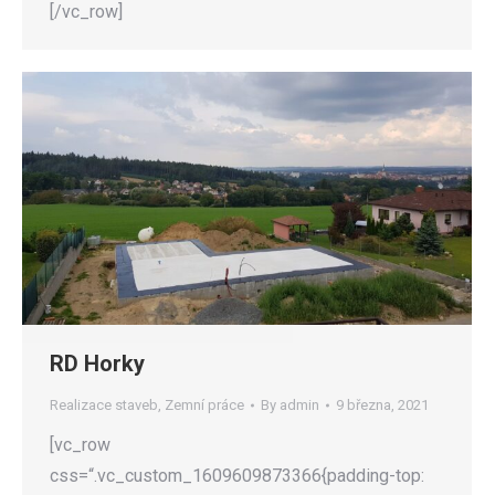
[/vc_row]
RD Horky
Realizace staveb
,
Zemní práce
By
admin
9 března, 2021
[vc_row
css=“.vc_custom_1609609873366{padding-top: