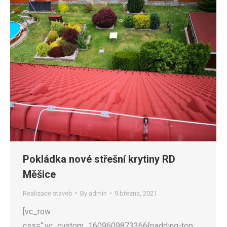
Pokládka nové střešní krytiny RD
Měšice
Realizace staveb
By
admin
9 března, 2021
[vc_row
css=“.vc_custom_1609609873366{padding-top: