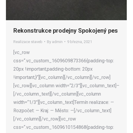
Rekonstrukce prodejny Spokojený pes
Realizace staveb
By
admin
9 března, 2021
[vc_row
css=“.vc_custom_1609609873366{padding-top:
20px !important;padding-bottom: 20px
!important;}“][vc_column][/vc_column][/vc_row]
[vc_row][vc_column width=“2/3″][vc_column_text]–
[/vc_column_text][/vc_column][vc_column
width=“1/3″][vc_column_text]Termín realizace: —
Rozpočet: — Kraj: — Město: —[/vc_column_text]
[/vc_column][/vc_row][vc_row
css=“.vc_custom_1609610154868{padding-top: