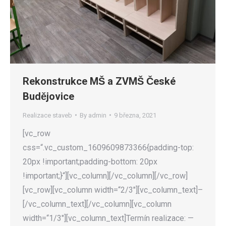
Rekonstrukce MŠ a ZVMŠ České
Budějovice
Realizace staveb
By
admin
9 března, 2021
[vc_row
css=“.vc_custom_1609609873366{padding-top:
20px !important;padding-bottom: 20px
!important;}“][vc_column][/vc_column][/vc_row]
[vc_row][vc_column width=“2/3″][vc_column_text]–
[/vc_column_text][/vc_column][vc_column
width=“1/3″][vc_column_text]Termín realizace: —