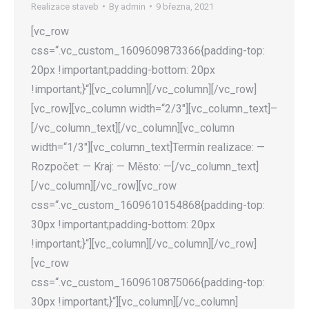
Realizace staveb
By
admin
9 března, 2021
[vc_row
css=“.vc_custom_1609609873366{padding-top:
20px !important;padding-bottom: 20px
!important;}“][vc_column][/vc_column][/vc_row]
[vc_row][vc_column width=“2/3″][vc_column_text]–
[/vc_column_text][/vc_column][vc_column
width=“1/3″][vc_column_text]Termín realizace: —
Rozpočet: — Kraj: — Město: —[/vc_column_text]
[/vc_column][/vc_row][vc_row
css=“.vc_custom_1609610154868{padding-top:
30px !important;padding-bottom: 20px
!important;}“][vc_column][/vc_column][/vc_row]
[vc_row
css=“.vc_custom_1609610875066{padding-top:
30px !important;}“][vc_column][/vc_column]