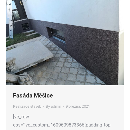
Fasáda Měšice
Realizace staveb
By
admin
9 března, 2021
[vc_row
css=“.vc_custom_1609609873366{padding-top: