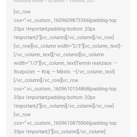
Realizace staveb
By
admin
9 března, 2021
[vc_row
css=“.vc_custom_1609609873366{padding-top:
20px !important;padding-bottom: 20px
!important;}“][vc_column][/vc_column][/vc_row]
[vc_row][vc_column width=“2/3″][vc_column_text]–
[/vc_column_text][/vc_column][vc_column
width=“1/3″][vc_column_text]Termín realizace: —
Rozpočet: — Kraj: — Město: —[/vc_column_text]
[/vc_column][/vc_row][vc_row
css=“.vc_custom_1609610154868{padding-top:
30px !important;padding-bottom: 20px
!important;}“][vc_column][/vc_column][/vc_row]
[vc_row
css=“.vc_custom_1609610875066{padding-top:
30px !important;}“][vc_column][/vc_column]