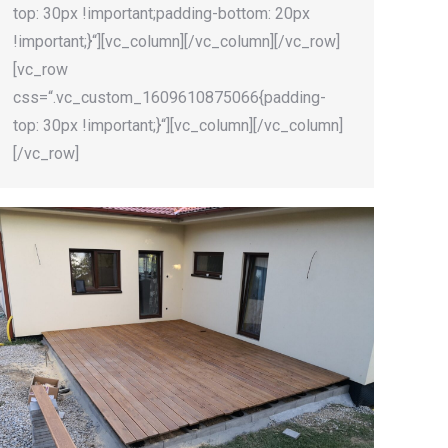
top: 30px !important;padding-bottom: 20px
!important;}“][vc_column][/vc_column][/vc_row]
[vc_row
css=“.vc_custom_1609610875066{padding-
top: 30px !important;}“][vc_column][/vc_column]
[/vc_row]