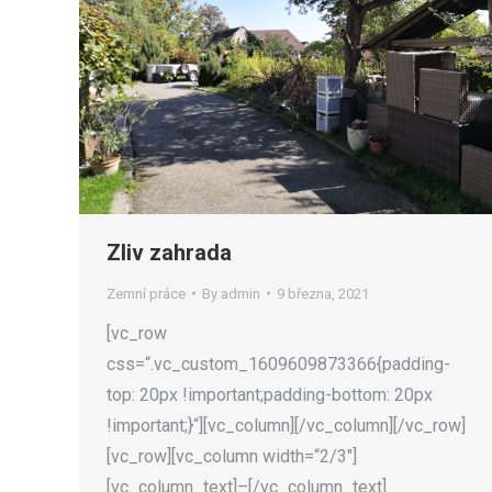
Zliv zahrada
Zemní práce
By
admin
9 března, 2021
[vc_row
css=“.vc_custom_1609609873366{padding-
top: 20px !important;padding-bottom: 20px
!important;}“][vc_column][/vc_column][/vc_row]
[vc_row][vc_column width=“2/3″]
[vc_column_text]–[/vc_column_text]