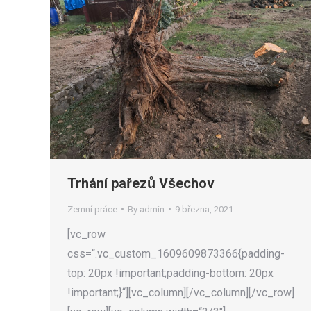
Trhání pařezů Všechov
Zemní práce
By
admin
9 března, 2021
[vc_row
css=“.vc_custom_1609609873366{padding-
top: 20px !important;padding-bottom: 20px
!important;}“][vc_column][/vc_column][/vc_row]