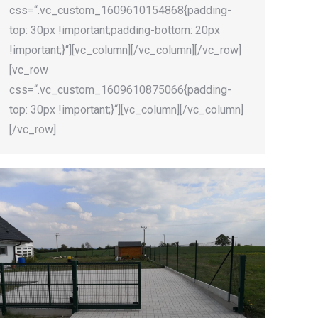
css=“.vc_custom_1609610154868{padding-
top: 30px !important;padding-bottom: 20px
!important;}“][vc_column][/vc_column][/vc_row]
[vc_row
css=“.vc_custom_1609610875066{padding-
top: 30px !important;}“][vc_column][/vc_column]
[/vc_row]