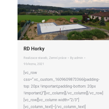
RD Horky
Realizace staveb
,
Zemní práce
By
admin
9 března, 2021
[vc_row
css=“.vc_custom_1609609873366{padding-
top: 20px !important;padding-bottom: 20px
!important;}“][vc_column][/vc_column][/vc_row]
[vc_row][vc_column width=“2/3″]
[vc_column_text]–[/vc_column_text]