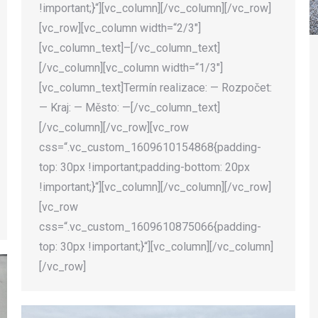
!important;}“][vc_column][/vc_column][/vc_row]
[vc_row][vc_column width=“2/3″]
[vc_column_text]–[/vc_column_text]
[/vc_column][vc_column width=“1/3″]
[vc_column_text]Termín realizace: — Rozpočet:
— Kraj: — Město: —[/vc_column_text]
[/vc_column][/vc_row][vc_row
css=“.vc_custom_1609610154868{padding-
top: 30px !important;padding-bottom: 20px
!important;}“][vc_column][/vc_column][/vc_row]
[vc_row
css=“.vc_custom_1609610875066{padding-
top: 30px !important;}“][vc_column][/vc_column]
[/vc_row]