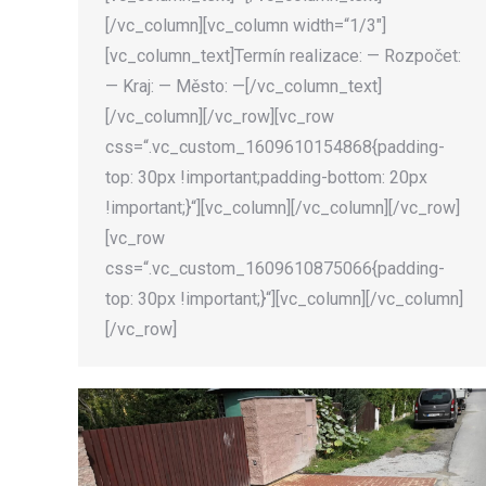
[/vc_column][vc_column width=“1/3″]
[vc_column_text]Termín realizace: — Rozpočet:
— Kraj: — Město: —[/vc_column_text]
[/vc_column][/vc_row][vc_row
css=“.vc_custom_1609610154868{padding-
top: 30px !important;padding-bottom: 20px
!important;}“][vc_column][/vc_column][/vc_row]
[vc_row
css=“.vc_custom_1609610875066{padding-
top: 30px !important;}“][vc_column][/vc_column]
[/vc_row]