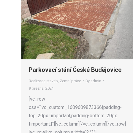
Parkovací stání České Budějovice
Realizace staveb
,
Zemní práce
By
admin
9 března, 2021
[vc_row
css=“.vc_custom_1609609873366{padding-
top: 20px !important;padding-bottom: 20px
!important;}“][vc_column][/vc_column][/vc_row]
[vc_row][vc_column width=“2/3″]