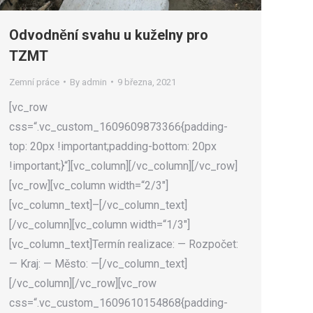
Odvodnění svahu u kuželny pro
TZMT
Zemní práce
By
admin
9 března, 2021
[vc_row
css=“.vc_custom_1609609873366{padding-
top: 20px !important;padding-bottom: 20px
!important;}“][vc_column][/vc_column][/vc_row]
[vc_row][vc_column width=“2/3″]
[vc_column_text]–[/vc_column_text]
[/vc_column][vc_column width=“1/3″]
[vc_column_text]Termín realizace: — Rozpočet:
— Kraj: — Město: —[/vc_column_text]
[/vc_column][/vc_row][vc_row
css=“.vc_custom_1609610154868{padding-