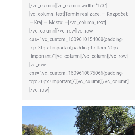
[/vc_column][vc_column width=“1/3″]
[vc_column_text]Termín realizace: — Rozpočet:
— Kraj: — Město: —[/vc_column_text]
[/vc_column][/vc_row][vc_row
css=“.vc_custom_1609610154868{padding-
top: 30px !important;padding-bottom: 20px
!important;}“][vc_column][/vc_column][/vc_row]
[vc_row
css=“.vc_custom_1609610875066{padding-
top: 30px !important;}“][vc_column][/vc_column]
[/vc_row]