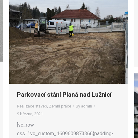
Parkovací stání Planá nad Lužnicí
Realizace staveb
,
Zemní práce
By
admin
9 března, 2021
[vc_row
css=“.vc_custom_1609609873366{padding-