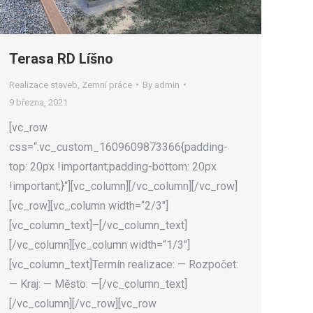
Terasa RD Líšno
Realizace staveb
,
Zemní práce
By
admin
9 března, 2021
[vc_row
css=“.vc_custom_1609609873366{padding-
top: 20px !important;padding-bottom: 20px
!important;}“][vc_column][/vc_column][/vc_row]
[vc_row][vc_column width=“2/3″]
[vc_column_text]–[/vc_column_text]
[/vc_column][vc_column width=“1/3″]
[vc_column_text]Termín realizace: — Rozpočet:
— Kraj: — Město: —[/vc_column_text]
[/vc_column][/vc_row][vc_row