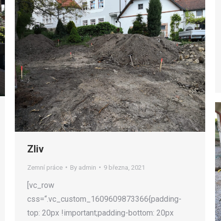
Zliv
Zemní práce
By
admin
9 března, 2021
[vc_row
css=“.vc_custom_1609609873366{padding-
top: 20px !important;padding-bottom: 20px