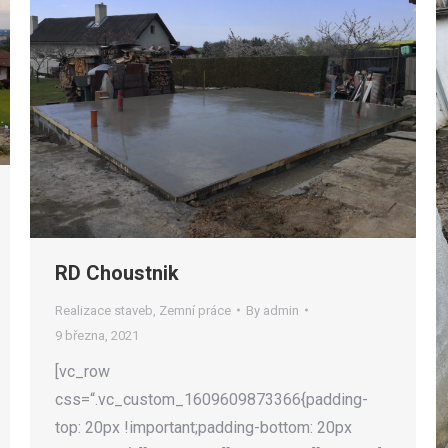
RD Choustnik
Realizace staveb
,
Zemní práce
By
admin
9 března, 2021
[vc_row
css=“.vc_custom_1609609873366{padding-
top: 20px !important;padding-bottom: 20px