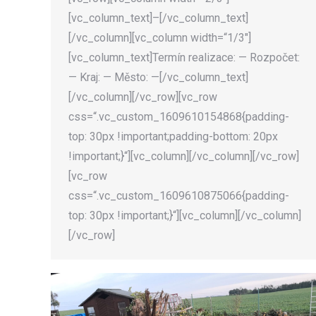
[vc_column_text]–[/vc_column_text]
[/vc_column][vc_column width=“1/3″]
[vc_column_text]Termín realizace: — Rozpočet:
— Kraj: — Město: —[/vc_column_text]
[/vc_column][/vc_row][vc_row
css=“.vc_custom_1609610154868{padding-
top: 30px !important;padding-bottom: 20px
!important;}“][vc_column][/vc_column][/vc_row]
[vc_row
css=“.vc_custom_1609610875066{padding-
top: 30px !important;}“][vc_column][/vc_column]
[/vc_row]