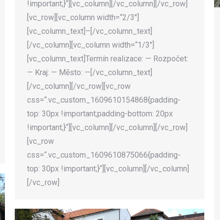
!important;}“][vc_column][/vc_column][/vc_row]
[vc_row][vc_column width=“2/3″]
[vc_column_text]–[/vc_column_text]
[/vc_column][vc_column width=“1/3″]
[vc_column_text]Termín realizace: — Rozpočet:
— Kraj: — Město: —[/vc_column_text]
[/vc_column][/vc_row][vc_row
css=“.vc_custom_1609610154868{padding-
top: 30px !important;padding-bottom: 20px
!important;}“][vc_column][/vc_column][/vc_row]
[vc_row
css=“.vc_custom_1609610875066{padding-
top: 30px !important;}“][vc_column][/vc_column]
[/vc_row]