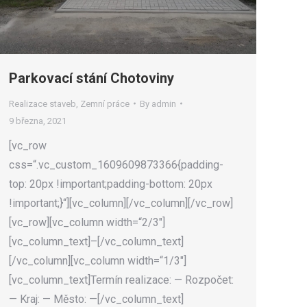
Parkovací stání Chotoviny
Realizace staveb
,
Zemní práce
By
admin
9 března, 2021
[vc_row
css=“.vc_custom_1609609873366{padding-
top: 20px !important;padding-bottom: 20px
!important;}“][vc_column][/vc_column][/vc_row]
[vc_row][vc_column width=“2/3″]
[vc_column_text]–[/vc_column_text]
[/vc_column][vc_column width=“1/3″]
[vc_column_text]Termín realizace: — Rozpočet:
— Kraj: — Město: —[/vc_column_text]